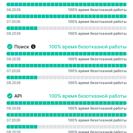
Читать график времени безотказной работы для Ста
06.2026
100
%
время безотказной работы
07.2026
100
%
время безотказной работы
08.2026
100
%
время безотказной работы
100% - время безотказной работы
Поиск
100% время безотказной работы
Поиск - Работает
Читать график времени безотказной работы для Пои
06.2026
100
%
время безотказной работы
07.2026
100
%
время безотказной работы
08.2026
100
%
время безотказной работы
100% - время безотказной работы
API
100% время безотказной работы
API - Работает
Читать график времени безотказной работы для API
06.2026
100
%
время безотказной работы
07.2026
100
%
время безотказной работы
08.2026
100
%
время безотказной работы