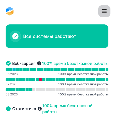
Omnidesk - История уведомлений
Все системы работают
100% - время безотказной работы
Веб-версия
100% время безотказной работы
Веб-версия - Работает
Читать график времени безотказной работы для Веб
06.2026
100
%
время безотказной работы
07.2026
100
%
время безотказной работы
08.2026
100
%
время безотказной работы
100% - время безотказной работы
100% время безотказной
Статистика
Статистика - Работает
работы