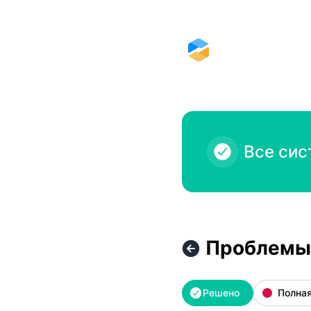
Omnidesk - Проблемы в работе веб-версии – Детали ин
Все сис
Проблемы 
Решено
Полная