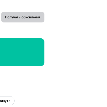
Получать обновления
Slack
Microsoft Teams
Discord
Google Чат
Webhook
RSS
Atom
минута