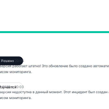
 8:03 PM, Полная недоступность от 8:03 PM до 8:05 PM
2.2025 в 20:05
Решено
UTC
версия работает штатно! Это обновление было создано автомат
исом мониторинга.
2.2025 в 20:03
Изучается
UTC
версия недоступна в данный момент. Этот инцидент был создан
исом мониторинга.