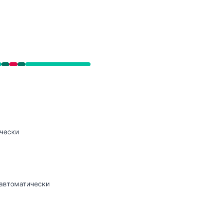
API
, Работает от 8:05 PM до 8:05 PM
ически
 автоматически